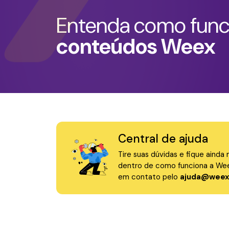
Entenda como fun
conteúdos Weex
Central de ajuda
Tire suas dúvidas e fique ainda 
dentro de como funciona a Wee
em contato pelo
ajuda@weex.