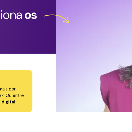
ciona
os
mais por
x. Ou entre
digital