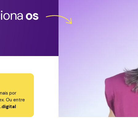
ciona
os
mais por
x. Ou entre
digital