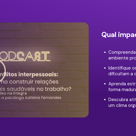
Qual impa
Compreenda a
ambiente prof
Identifique o
dificultam a 
Aprenda estra
forma madura
ídeo na íntegra
Descubra ati
um clima orga