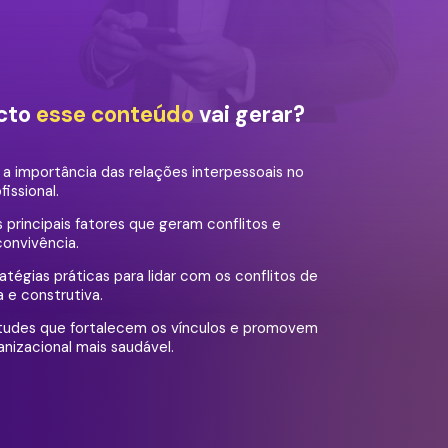
cto
esse conteúdo
vai gerar?
 importância das relações interpessoais no
issional.
s principais fatores que geram conflitos e
convivência.
tégias práticas para lidar com os conflitos de
 e construtiva.
tudes que fortalecem os vínculos e promovem
nizacional mais saudável.