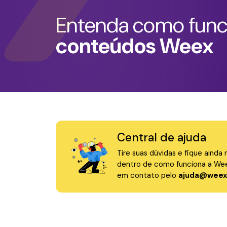
Entenda como fun
conteúdos Weex
Central de ajuda
Tire suas dúvidas e fique ainda 
dentro de como funciona a Wee
em contato pelo
ajuda@weex.