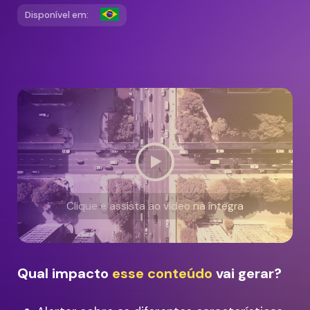
Disponível em:
Clique e assista ao vídeo na íntegra
Qual impacto
esse conteúdo
vai gerar?