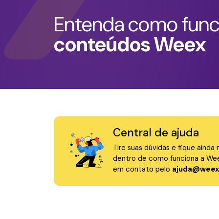
Entenda como fun
conteúdos Weex
Central de ajuda
Tire suas dúvidas e fique ainda 
dentro de como funciona a Wee
em contato pelo
ajuda@weex.