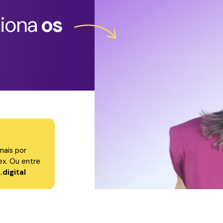
ciona
os
mais por
x. Ou entre
digital