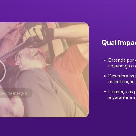
Qual impa
Entenda por 
segurança e 
Descubra os p
manutenção.
Conheça as p
ídeo na íntegra
e garantir a