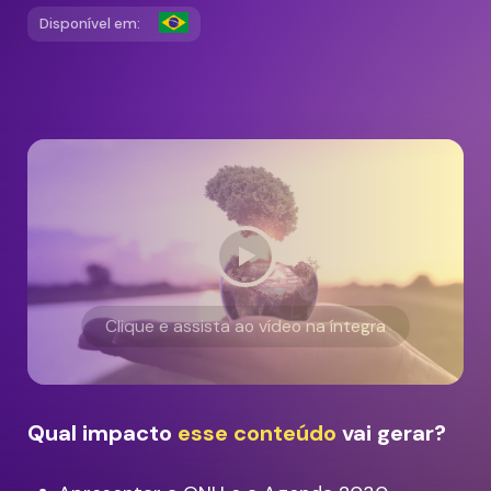
Disponível em:
Clique e assista ao vídeo na íntegra
Qual impacto
esse conteúdo
vai gerar?