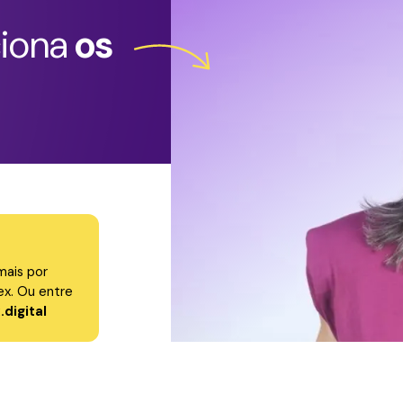
ciona
os
mais por
x. Ou entre
digital