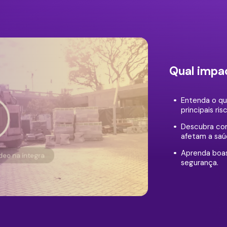
Qual impa
Entenda o qu
principais ri
Descubra como
afetam a saú
Aprenda boas
ídeo na íntegra
segurança.