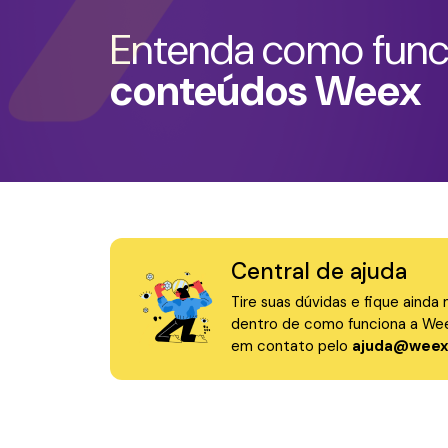
Entenda como fun
conteúdos Weex
Central de ajuda
Tire suas dúvidas e fique ainda 
dentro de como funciona a Wee
em contato pelo
ajuda@weex.