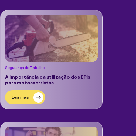
Segurança do Trabalho
A importância da utilização dos EPIs
para motosserristas
Leia mais